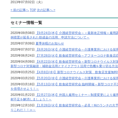
2013年07月02日（火）
< 前の記事へ
TOP
次の記事へ >
セミナー情報一覧
2020年09月08日
【9月24日(木)】介護経営研究会～＜最新改正情報＞雇用
例措置が延長された助成金の活用、申請方法について～
2020年07月09日
夏季休暇のお知らせ
2020年07月07日
【8月26日(水)】介護経営研究会～介護事業所における
2020年06月24日
【7月28日(火)】飲食経営研究会～アフターコロナ飲食店
2020年04月09日
【4月22日(水)】飲食経営研究会＜新型コロナウイルス対
新型コロナ対策融資・補助金活用とテイクアウト活用で危機を乗り切る方法
2020年03月25日
【4月8日(水)】新型コロナウイルス対策 飲食店支援無料
2020年03月23日
【5月20日(水)】介護経営研究会～介護事業所における
2020年03月18日
【5月13日(水)】飲食経営研究会 臨時開催～新型コロナ不況
を倍増させよう！～
2020年01月22日
【2月27日(木)】外国人雇用セミナー～制度変更により
材不足を解消しましょう！～
2019年12月10日
【1月28日(火)】飲食経営研究会～必見！Mのランチの大
りこれだ！！≫～