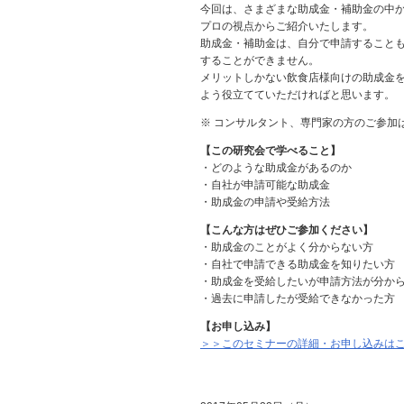
今回は、さまざまな助成金・補助金の中
プロの視点からご紹介いたします。
助成金・補助金は、自分で申請すること
することができません。
メリットしかない飲食店様向けの助成金
よう役立てていただければと思います。
※ コンサルタント、専門家の方のご参加
【この研究会で学べること】
・どのような助成金があるのか
・自社が申請可能な助成金
・助成金の申請や受給方法
【こんな方はぜひご参加ください】
・助成金のことがよく分からない方
・自社で申請できる助成金を知りたい方
・助成金を受給したいが申請方法が分か
・過去に申請したが受給できなかった方
【お申し込み】
＞＞このセミナーの詳細・お申し込みは