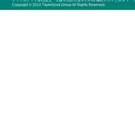
トリプルグッド会社設立 大阪市北区大淀中1-1-30 梅田スカイビルタワーウ
Copyright © 2014 TripleGood Group All Rights Reserved.