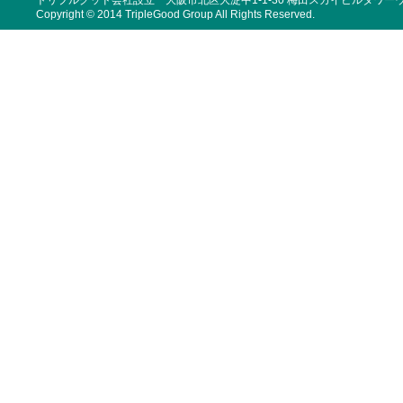
トリプルグッド会社設立 大阪市北区大淀中1-1-30 梅田スカイビルタワーウ
Copyright © 2014 TripleGood Group All Rights Reserved.