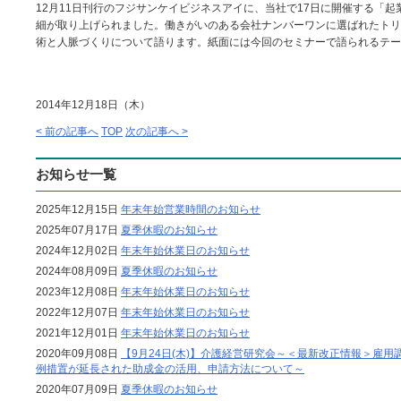
12月11日刊行のフジサンケイビジネスアイに、当社で17日に開催する「
細が取り上げられました。働きがいのある会社ナンバーワンに選ばれたトリプ
術と人脈づくりについて語ります。紙面には今回のセミナーで語られるテー
2014年12月18日（木）
< 前の記事へ
TOP
次の記事へ >
お知らせ一覧
2025年12月15日
年末年始営業時間のお知らせ
2025年07月17日
夏季休暇のお知らせ
2024年12月02日
年末年始休業日のお知らせ
2024年08月09日
夏季休暇のお知らせ
2023年12月08日
年末年始休業日のお知らせ
2022年12月07日
年末年始休業日のお知らせ
2021年12月01日
年末年始休業日のお知らせ
2020年09月08日
【9月24日(木)】介護経営研究会～＜最新改正情報＞雇用
例措置が延長された助成金の活用、申請方法について～
2020年07月09日
夏季休暇のお知らせ